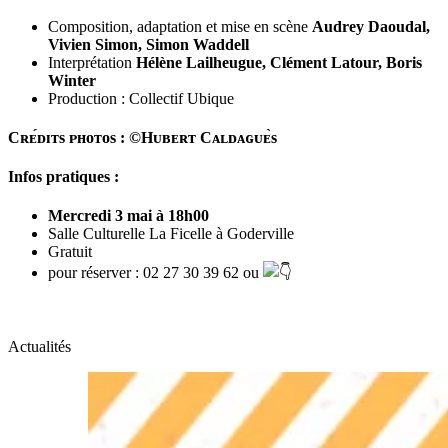
Composition, adaptation et mise en scène
Audrey Daoudal,
Vivien Simon, Simon Waddell
Interprétation
Hélène Lailheugue, Clément Latour, Boris
Winter
Production : Collectif Ubique
Cʀᴇ́ᴅɪᴛs ᴘʜᴏᴛᴏs : ©Hᴜʙᴇʀᴛ Cᴀʟᴅᴀɢᴜᴇ̀s
I
nfos pratiques :
Mercredi 3 mai à 18h00
Salle Culturelle La Ficelle à Goderville
Gratuit
pour réserver : 02 27 30 39 62 ou
Actualités