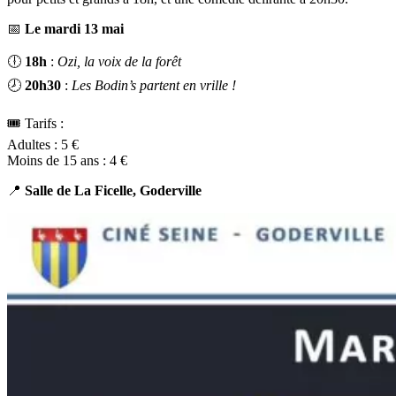
📅
Le mardi 13 mai
🕕
18h
:
Ozi, la voix de la forêt
🕗
20h30
:
Les Bodin’s partent en vrille !
🎟️ Tarifs :
Adultes : 5 €
Moins de 15 ans : 4 €
📍
Salle de La Ficelle, Goderville