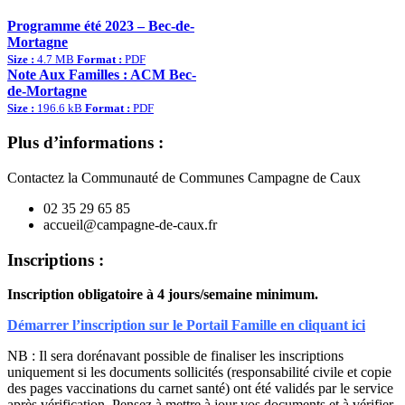
Programme été 2023 – Bec-de-
Mortagne
Size :
4.7 MB
Format :
PDF
Note Aux Familles : ACM Bec-
de-Mortagne
Size :
196.6 kB
Format :
PDF
Plus d’informations :
Contactez la Communauté de Communes Campagne de Caux
02 35 29 65 85
accueil@campagne-de-caux.fr
Inscriptions :
Inscription obligatoire à 4 jours/semaine minimum.
Démarrer l’inscription sur le Portail Famille en cliquant ici
NB : Il sera dorénavant possible de finaliser les inscriptions
uniquement si les documents sollicités (responsabilité civile et copie
des pages vaccinations du carnet santé) ont été validés par le service
après vérification. Pensez à mettre à jour vos documents et à vérifier