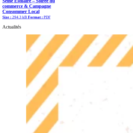
Seine Estuaire – Soirée du
commerce & Campagne
Consommer Local
Size :
294.3 kB
Format :
PDF
Actualités