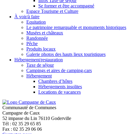
Infos Taxe de séjour
Se former et être accompagné
Espace Tourisme et Culture
À voir/à faire
Equitation
Le patrimoine remarquable et monuments historiques
Musées et châteaux
Randonnée
Pêche
Produits locaux
Galerie photos des hauts lieux touristiques
Hébergement/restauration
Taxe de séjour
Campings et aires de camping-cars
Hébergement
Chambres d’hôtes
Hébergements insolites
Locations de vacances
Communauté de Communes
Campagne de Caux
52 impasse du Lin 76110 Goderville
Tél : 02 35 29 65 85
Fax : 02 35 29 06 06